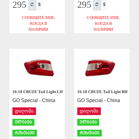
295
295
$
$
СООБЩИТЕ МНЕ,
СООБЩИТЕ МНЕ,
КОГДА В
КОГДА В
НАЛИЧИИ
НАЛИЧИИ
СОХРАНИТЬ
СОХРАНИТЬ
16-18 CRUZE Tail Light LH
16-18 CRUZE Tail Light RH
GO Special - China
GO Special - China
დიღომი
დიღომი
ელიავა
ელიავა
რუსთავი
რუსთავი