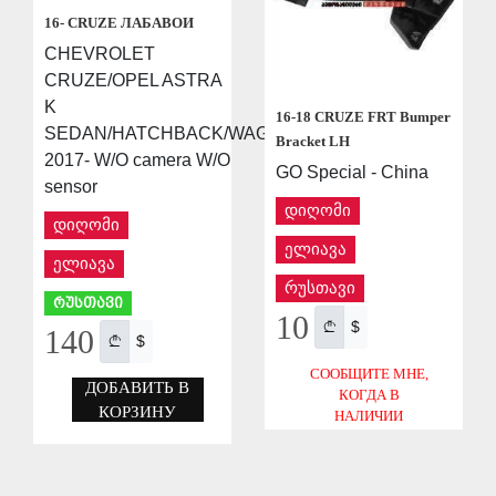
16- CRUZE ЛАБАВОИ
CHEVROLET
CRUZE/OPEL ASTRA
K
16-18 CRUZE FRT Bumper
SEDAN/HATCHBACK/WAGON
Bracket LH
2017- W/O camera W/O
GO Special - China
sensor
დიღომი
დიღომი
ელიავა
ელიავა
რუსთავი
რუსთავი
10
$
140
$
СООБЩИТЕ МНЕ,
ДОБАВИТЬ В
КОГДА В
КОРЗИНУ
НАЛИЧИИ
СОХРАНИТЬ