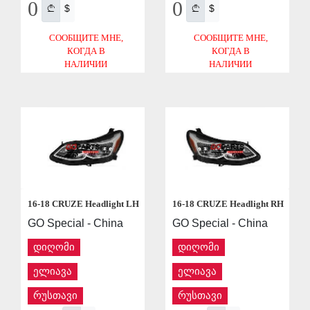
0
0
$
$
СООБЩИТЕ МНЕ,
СООБЩИТЕ МНЕ,
КОГДА В
КОГДА В
НАЛИЧИИ
НАЛИЧИИ
СОХРАНИТЬ
СОХРАНИТЬ
16-18 CRUZE Headlight LH
16-18 CRUZE Headlight RH
GO Special - China
GO Special - China
დიღომი
დიღომი
ელიავა
ელიავა
რუსთავი
რუსთავი