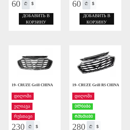
60
60
$
$
ДОБАВИТЬ В
ДОБАВИТЬ В
КОРЗИНУ
КОРЗИНУ
СОХРАНИТЬ
СОХРАНИТЬ
19- CRUZE Grill CHINA
19- CRUZE Grill RS CHINA
დიღომი
დიღომი
ელიავა
ელიავა
რუსთავი
რუსთავი
230
280
$
$