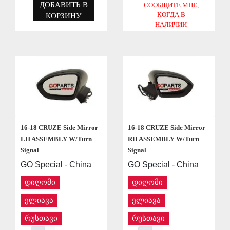
ДОБАВИТЬ В
СООБЩИТЕ МНЕ,
КОГДА В
КОРЗИНУ
НАЛИЧИИ
СОХРАНИТЬ
СОХРАНИТЬ
16-18 CRUZE Side Mirror
16-18 CRUZE Side Mirror
LH ASSEMBLY W/Turn
RH ASSEMBLY W/Turn
Signal
Signal
GO Special - China
GO Special - China
დიღომი
დიღომი
ელიავა
ელიავა
რუსთავი
რუსთავი