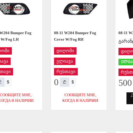
08-11 W
 W204 Bumper Fog
08-11 W204 Bumper Fog
 W/Fog LH
Cover W/Fog RH
გარან
ღომი
დიღომი
დიღო
ავა
ელიავა
ელია
თავი
რუსთავი
რუსთ
0
500
$
$
СООБЩИТЕ МНЕ,
СООБЩИТЕ МНЕ,
КОГДА В НАЛИЧИИ
КОГДА В НАЛИЧИИ
СОХРАНИТЬ
СОХРАНИТЬ