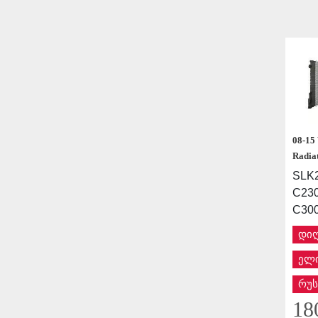
08-15
Radia
SLK2
C230
C300
დი
ელი
რუს
18