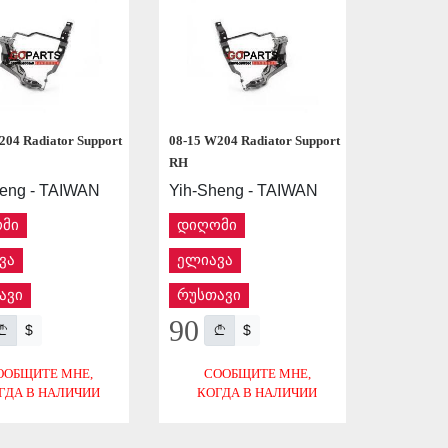
204 Radiator Support
08-15 W204 Radiator Support
RH
heng - TAIWAN
Yih-Sheng - TAIWAN
მი
დიღომი
ვა
ელიავა
ავი
რუსთავი
90
$
$
ООБЩИТЕ МНЕ,
СООБЩИТЕ МНЕ,
ГДА В НАЛИЧИИ
КОГДА В НАЛИЧИИ