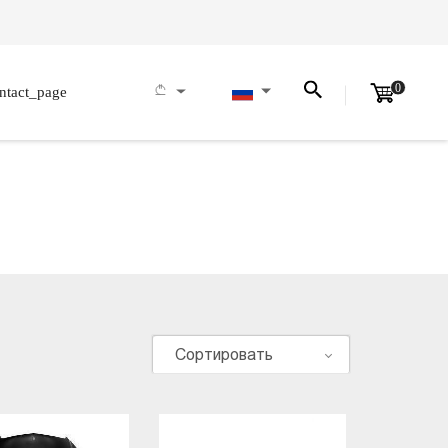
0
ntact_page
Сортировать