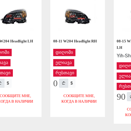
 W204 Headlight LH
08-11 W204 Headlight RH
08-15 W
LH
ღომი
დიღომი
Yih-S
ავა
ელიავა
დიღო
თავი
რუსთავი
ელია
0
$
$
რუსთ
90
СООБЩИТЕ МНЕ,
СООБЩИТЕ МНЕ,
КОГДА В НАЛИЧИИ
КОГДА В НАЛИЧИИ
С
КО
СОХРАНИТЬ
СОХРАНИТЬ