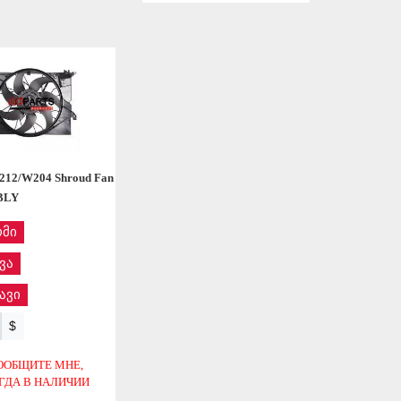
СОХРАНИТЬ
СОХРАНИТЬ
212/W204 Shroud Fan
BLY
მი
ვა
ავი
$
ООБЩИТЕ МНЕ,
ГДА В НАЛИЧИИ