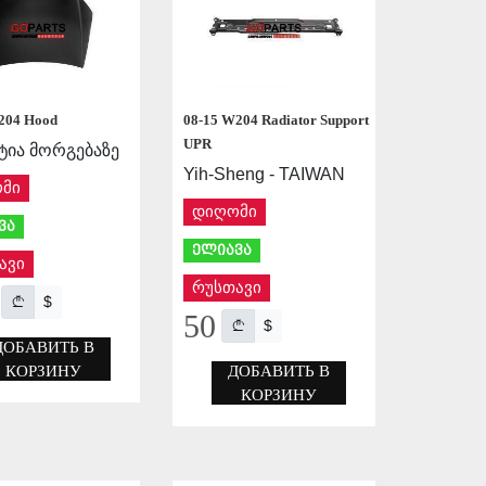
204 Hood
08-15 W204 Radiator Support
UPR
ტია მორგებაზე
Yih-Sheng - TAIWAN
მი
დიღომი
ვა
ელიავა
ავი
რუსთავი
$
50
$
ДОБАВИТЬ В
КОРЗИНУ
ДОБАВИТЬ В
КОРЗИНУ
СОХРАНИТЬ
СОХРАНИТЬ