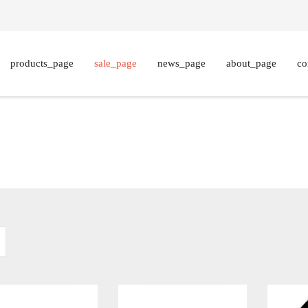
products_page
sale_page
news_page
about_page
co
ПОИСК