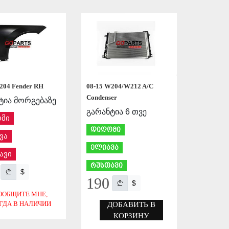
СОХРАНИТЬ
СОХРАНИТЬ
204 Fender RH
08-15 W204/W212 A/C
Condenser
ტია მორგებაზე
გარანტია 6 თვე
მი
დიღომი
ვა
ელიავა
ავი
რუსთავი
$
190
$
ООБЩИТЕ МНЕ,
ГДА В НАЛИЧИИ
ДОБАВИТЬ В
КОРЗИНУ