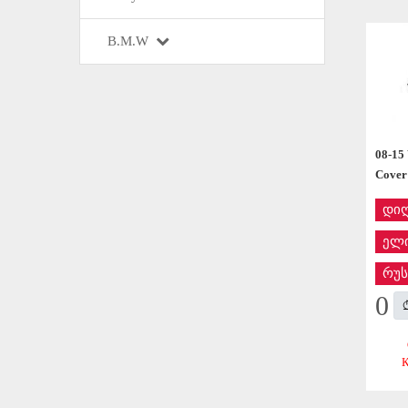
B.M.W
08-15
Cover
დი
ელი
რუს
0