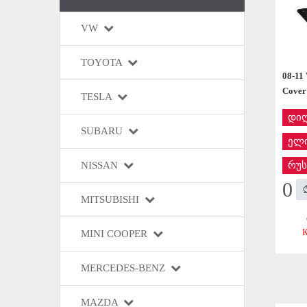
VW
TOYOTA
08-11
Cover
TESLA
დი
SUBARU
ელი
NISSAN
რუს
0
MITSUBISHI
MINI COOPER
MERCEDES-BENZ
MAZDA