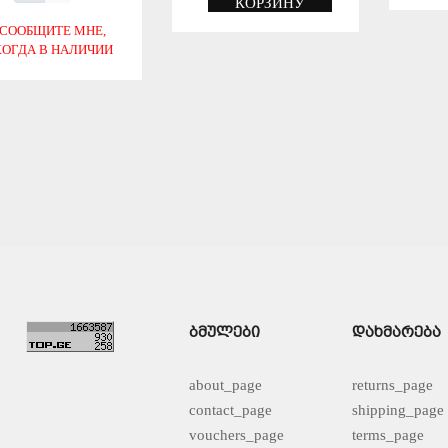
КОРЗИНУ
СООБЩИТЕ МНЕ,
КОГДА В НАЛИЧИИ
СОХРАНИТЬ
СОХРАНИТЬ
ᲑᲛᲣᲚᲔᲑᲘ
ᲓᲐᲮᲛᲐᲠᲔᲑᲐ
about_page
returns_page
contact_page
shipping_page
vouchers_page
terms_page