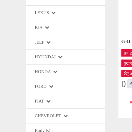
LEXUS
KIA
08-11
JEEP
დი
HYUNDAI
ელი
HONDA
რუს
0
FORD
FIAT
CHEVROLET
Body Kits