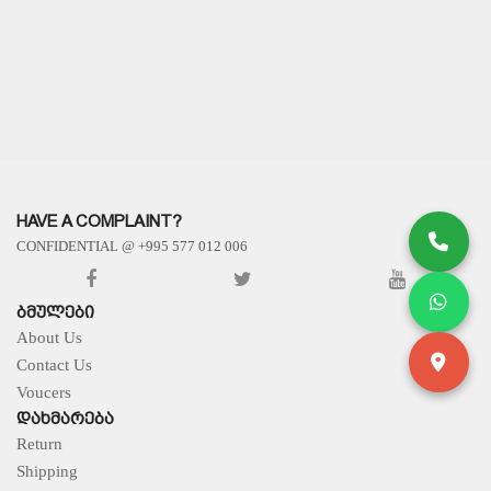
APPLY
APPLY
HAVE A COMPLAINT?
CONFIDENTIAL @ +995 577 012 006
ᲑᲛᲣᲚᲔᲑᲘ
About Us
Contact Us
Voucers
ᲓᲐᲮᲛᲐᲠᲔᲑᲐ
Return
Shipping