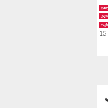
დი
ელი
რუს
15