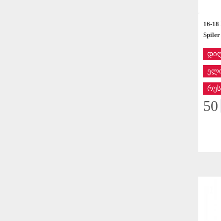
16-1
Spile
დი
ელი
რუს
50