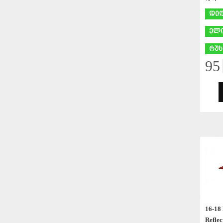
დი
ელი
რუს
95
16-1
Refle