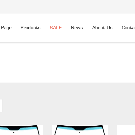
 Page
Products
SALE
News
About Us
Conta
FIND YOUR PART HER