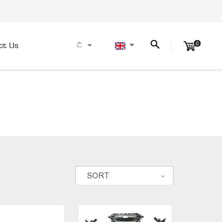
0
ct Us
E
SORT