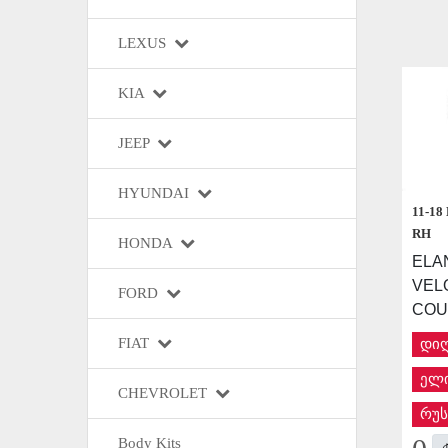
LEXUS
KIA
JEEP
HYUNDAI
11-18
RH
HONDA
ELAN
VEL
FORD
COU
FIAT
დი
ელი
CHEVROLET
რუს
Body Kits