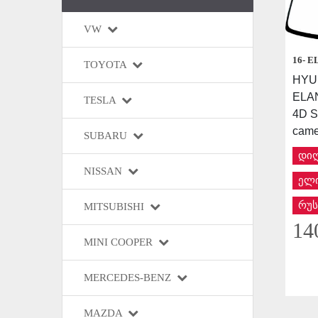
VW
16- 
TOYOTA
HYU
ELA
TESLA
4D S
came
SUBARU
დი
NISSAN
ელი
რუს
MITSUBISHI
14
MINI COOPER
MERCEDES-BENZ
MAZDA