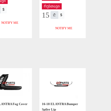
ავი
რუსთავი
$
15
$
NOTIFY ME
NOTIFY ME
APPLY
APPLY
LANTRA Fog Cover
16-18 ELANTRA Bumper
Spiler Lip