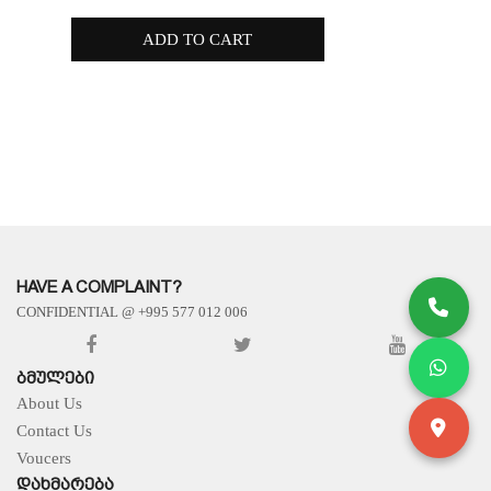
ADD TO CART
APPLY
HAVE A COMPLAINT?
CONFIDENTIAL @ +995 577 012 006
ᲑᲛᲣᲚᲔᲑᲘ
About Us
Contact Us
Voucers
ᲓᲐᲮᲛᲐᲠᲔᲑᲐ